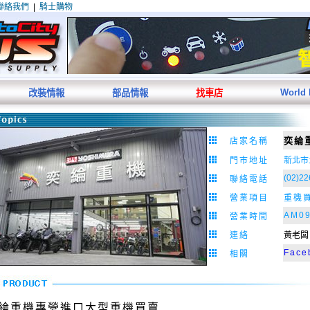
聯絡我們
|
騎士購物
World
改裝情報
部品情報
找車店
奕綸
店家名稱
門市地址
新北市
(02)22
聯絡電話
營業
項目
重機
AM09
營業時間
連絡
黃老闆
Face
相關
綸重機專營進口大型重機買賣