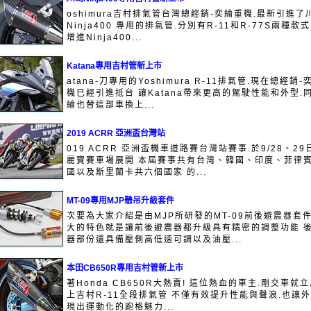
oshimura吉村排氣管台灣總經銷-奕綸重機.最新引進了
Ninja400 專用的排氣管.分別有R-11和R-77S兩種款式
增進Ninja400...
Katana專用吉村管新上市
atana-刀專用的Yoshimura R-11排氣管.現在總經銷-
機已經引進抵台 讓Katana帶來更高的駕駛性能和外型.
綸也替這部車換上...
2019 ACRR 亞洲盃台灣站
019 ACRR 亞洲盃機車道路賽台灣站賽事.於9/28、29
麗寶賽車場展開 本屆賽事共有台灣、韓國、印度、菲律
國以及斯里蘭卡共六個國家 的...
MT-09專用MJP懸吊升級套件
次要為大家介紹是由MJP所研發的MT-09前後避震器套件
大的特色就是讓前後避震器都升級具有精密的調整功能 
器部份還具備壓側高低速可調以及油壓...
本田CB650R專用吉村管新上市
著Honda CB650R大熱賣! 這位熱血的車主.剛交車就
上吉村R-11全段排氣管 不僅有效提升性能與聲浪.也讓
現出運動化的跑格魅力...