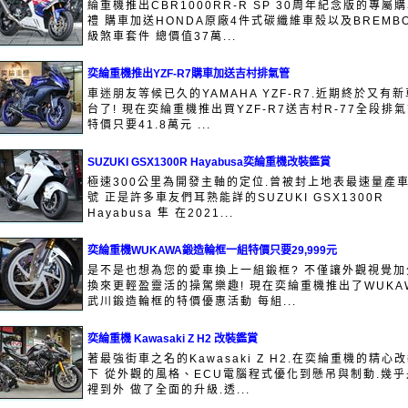
綸重機推出CBR1000RR-R SP 30周年紀念版的專屬
禮 購車加送HONDA原廠4件式碳纖維車殼以及BREMB
級煞車套件 總價值37萬...
奕綸重機推出YZF-R7購車加送吉村排氣管
車迷朋友等候已久的YAMAHA YZF-R7.近期終於又有
台了! 現在奕綸重機推出買YZF-R7送吉村R-77全段排氣
特價只要41.8萬元 ...
SUZUKI GSX1300R Hayabusa奕綸重機改裝鑑賞
極速300公里為開發主軸的定位.曾被封上地表最速量產
號 正是許多車友們耳熟能詳的SUZUKI GSX1300R
Hayabusa 隼 在2021...
奕綸重機WUKAWA鍛造輪框一組特價只要29,999元
是不是也想為您的愛車換上一組鍛框? 不僅讓外觀視覺加
換來更輕盈靈活的操駕樂趣! 現在奕綸重機推出了WUKA
武川鍛造輪框的特價優惠活動 每組...
奕綸重機 Kawasaki Z H2 改裝鑑賞
著最強街車之名的Kawasaki Z H2.在奕綸重機的精心
下 從外觀的風格、ECU電腦程式優化到懸吊與制動.幾乎
裡到外 做了全面的升級.透...