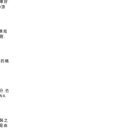
購車好
O頂
新車抵
管.
車的稱
分.也
WA
改裝之
是由