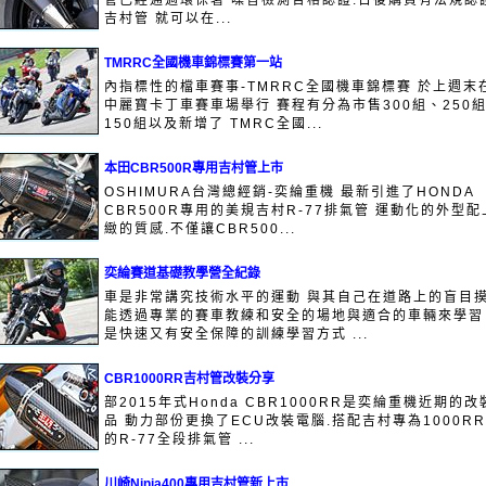
管已經通過環保署 噪音檢測合格認證.日後購買有法規認
吉村管 就可以在...
TMRRC全國機車錦標賽第一站
內指標性的檔車賽事-TMRRC全國機車錦標賽 於上週末
中麗寶卡丁車賽車場舉行 賽程有分為市售300組、250
150組以及新增了 TMRC全國...
本田CBR500R專用吉村管上市
OSHIMURA台灣總經銷-奕綸重機 最新引進了HONDA
CBR500R專用的美規吉村R-77排氣管 運動化的外型配
緻的質感.不僅讓CBR500...
奕綸賽道基礎教學營全紀錄
車是非常講究技術水平的運動 與其自己在道路上的盲目
能透過專業的賽車教練和安全的場地與適合的車輛來學習
是快速又有安全保障的訓練學習方式 ...
CBR1000RR吉村管改裝分享
部2015年式Honda CBR1000RR是奕綸重機近期的改
品 動力部份更換了ECU改裝電腦.搭配吉村專為1000R
的R-77全段排氣管 ...
川崎Ninja400專用吉村管新上市