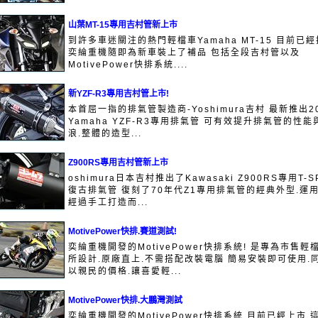
山葉MT-15專用吉村管新上市
到許多車迷關注的熱門輕檔車Yamaha MT-15 目前已經
奕綸重機隨即為新車裝上了補品 包括全段吉村管以及
MotivePower快排系統....
新YZF-R3專用吉村管上市!
本首屈一指的排氣管製造商-Yoshimura吉村 最新推出20
Yamaha YZF-R3專用排氣管 可有效提升排氣管的性能
浪.整體的造型...
Z900RS專用吉村管新上市
oshimura日本吉村推出了Kawasaki Z900RS專用T-S
復古排氣管 復刻了70年代Z1專用排氣管的經典外型.運
經過手工打造而...
MotivePower快排.賽道測試!
奕綸重機開發的MotivePower快排系統! 是專為市售輕
所設計.原廠直上.不需搭配改裝電腦 簡易安裝即可使用.
以親民的價格.讓喜愛輕...
MotivePower快排.大鵬灣測試
奕綸重機開發的MotivePower快排系統 目前已經上市.