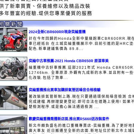
供了新車買賣、保養維修以及精品改裝
多年豐富的經驗.堤供您專業優質的服務
2024全新CBR600RR現身奕綸重機
計在今年回歸的Honda全新中量級跑車CBR600RR.現
車已經抵台 在土城奕綸重機展示中.目前引進的是HRC
配色.新車建議售價為 89.8...
奕綸中古車推薦-2021 Honda CBR650R 原漆車美
綸重機中古好車推薦.這部2021年式 Honda CBR650R
12746km. 全車原漆.外觀有九成新的水準.並且附有一
化改裝.包括了煞車...
奕綸重機推出買車加購排氣管送噪音合格檢驗
著改裝排氣管新制上路.現在只要通過環保局噪音檢測 合
完成建檔.再辦理變更登記.即可合法在道路上使用! 如果
楚檢測程序.或是擔心無法通過檢測 ...
歡慶奕綸重機喬遷新店面.推出買RS660送改裝套件
新北市頗負盛名的進口重機專賣店-奕綸重機.為了更好地
廣大車友 近日搬遷至全新的店面.新地址位於新北市土城