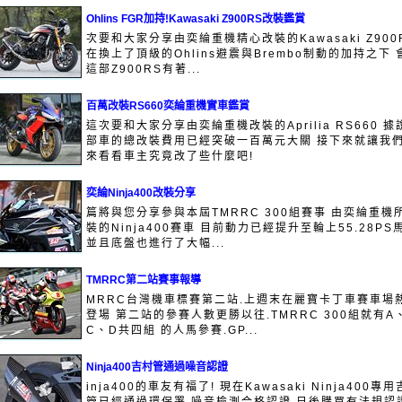
Ohlins FGR加持!Kawasaki Z900RS改裝鑑賞
次要和大家分享由奕綸重機精心改裝的Kawasaki Z900
在換上了頂級的Ohlins避震與Brembo制動的加持之下 
這部Z900RS有著...
百萬改裝RS660奕綸重機實車鑑賞
這次要和大家分享由奕綸重機改裝的Aprilia RS660 據
部車的總改裝費用已經突破一百萬元大關 接下來就讓我
來看看車主究竟改了些什麼吧!
奕綸Ninja400改裝分享
篇將與您分享參與本屆TMRRC 300組賽事 由奕綸重機
裝的Ninja400賽車 目前動力已經提升至輪上55.28PS
並且底盤也進行了大幅...
TMRRC第二站賽事報導
MRRC台灣機車標賽第二站.上週末在麗寶卡丁車賽車場
登場 第二站的參賽人數更勝以往.TMRRC 300組就有A
C、D共四組 的人馬參賽.GP...
Ninja400吉村管通過噪音認證
inja400的車友有福了! 現在Kawasaki Ninja400專