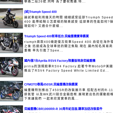
華路二段26號.同時 為了慶祝喬遷.特...
[試]Triumph Speed 400
論試車組利用幾天的時間 細細感受這部Triumph Spee
400 能帶給騎士怎麼樣的騎乘感受 這部車的性能如何?
現如何? 又適合什麼樣...
Triumph Speed 400新車抵台.奕綸重機實車鑑賞
riumph首款400級距復古街車Speed 400.自從在海外
之後 迅速成為全球車迷的關注焦點.現在.國內知名貿易
重機 率先引進了Spee...
國內僅7台Aprilia RSV4 Factory限量版現身奕綸重機
prilia的頂規跑車RSV4 Factory.趁著今年MotoGP美
推出了RSV4 Factory Speed White Limited Ed...
CFMOTO春風450SR.奕綸重機改裝鑑賞
綸重機特別推出了450SR的改裝展示車.搭配吉村的R-1
排氣管 以及WK武川鋁合金鍛造框.展現更出色的運動跑格
下來讓我們 一起來欣賞實車的風...
奕綸重機CBR1000RR-R 30周年紀念版.購車加送改裝套件