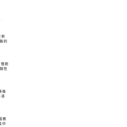
在新
塗裝的
.僅跑
些個性
格後
不清
服務
區中