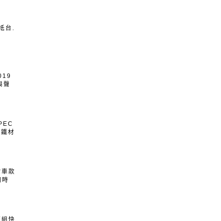
抵台.
19
與聲
PEC
用鐵材
檔車款
同時
這組快