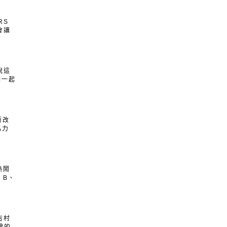
RS
會讓
說這
們一起
所改
馬力
熱鬧
、B、
用吉村