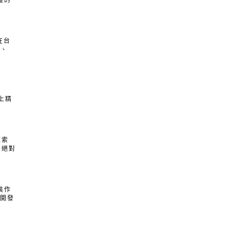
證的
在台
組、
上精
摸索
 絕對
裝作
R開發