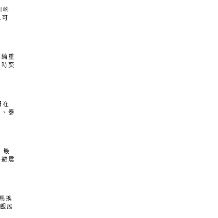
川崎
.可
奕綸重
同時奕
日在
賓、泰
 最
後避震
立馬換
外觀展