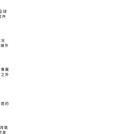
是全球
套件
聚台
升級外
V專屬
區之外
與
打造的
屬改裝
起來