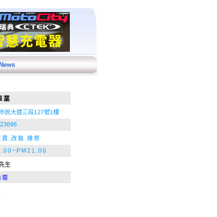
 News
車業
市民大道三段127號1樓
723696
賣.改裝.維修
:00~PM21:00
先生
論壇