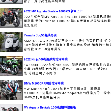
留了一貫的高性能與騎乘樂...
2022 MV Agusta Brutale 1000RS 新車上市
022年式全新MV Agusta Brutale 1000RS新車已經
孝車業 新的Brutale 1000RS與RR版擁有相同強悍的動
差別在於...
Yamaha Jog50經典再現
AMAHA JOG 50曾經是不少六七年級生的青春回憶 如今
50也隨著時代演進也擁有了因應現代的設計 讓我們一起
看新款JOG 50實車風采...
2022 Ninja400新色齊聚忠孝車業
awasaki 2022年式Ninja400新配色現在已經進駐台
車業 四種新配色包括了: 曜金灰、暮光藍、KRT萊姆綠
黑 分別呈現了不同的...
BMW M1000RR現身忠孝車業
MW Motorrad在2021年推出了首部M版二輪跑車-
M1000RR 這是由BMWMotosport部門所操刀的二輪車
BMW摩托車廠截至目前...
MV Agusta Brutale 1000紐柏林限量版