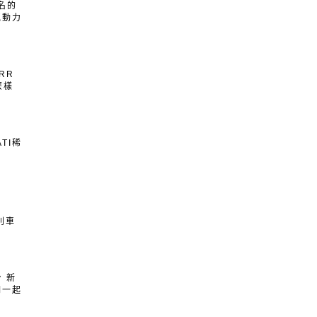
名的
空氣動力
RR
麼樣
TI稀
別車
台 新
們一起