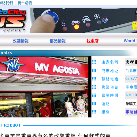
聯絡我們
|
騎士購物
World
改裝情報
部品情報
找車店
忠孝
店家名稱
門市地址
台北市
02 87
聯絡電話
營業
項目
重車賣
AM10
營業時間
連絡
陳麒夫
相關
專屬
孝車業是重車界有名的改裝重鎮 任何款式的車