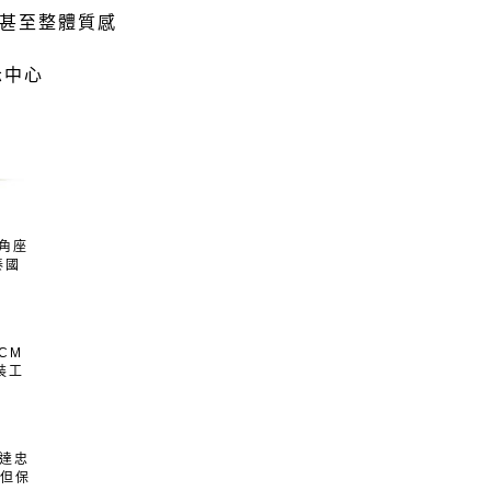
 甚至整體質感
示中心
角座
泰國
CM
裝工
抵達忠
.但保