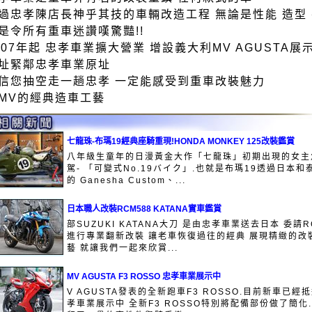
過忠孝陳店長神乎其技的車輛改造工程 無論是性能 造型
是令所有重車迷讚嘆驚豔!!
007年起 忠孝車業擴大營業 增設義大利MV AGUSTA展
址緊鄰忠孝車業原址
信您抽空走一趟忠孝 一定能感受到重車改裝魅力
MV的經典造車工藝
七龍珠-布瑪19經典座騎重現!HONDA MONKEY 125改裝鑑賞
八年級生童年的日漫黃金大作「七龍珠」初期出現的女主
駕- 「可變式No.19バイク」.也就是布瑪19透過日本和
的 Ganesha Custom、...
日本職人改裝RCM588 KATANA實車鑑賞
部SUZUKI KATANA大刀 是由忠孝車業送去日本 委請R
進行專業翻新改裝 讓老車恢復過往的經典 展現精緻的改
藝 就讓我們一起來欣賞...
MV AGUSTA F3 ROSSO 忠孝車業展示中
V AGUSTA發表的全新跑車F3 ROSSO.目前新車已經
孝車業展示中 全新F3 ROSSO特別將配備部份做了簡化