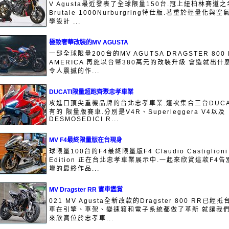
V Agusta最近發表了全球限量150台.冠上紐柏林賽道之
Brutale 1000Nurburgring特仕版.著重於輕量化與
學設計 ...
極致奢華改裝的MV AGUSTA
一部全球限量200台的MV AGUTSA DRAGSTER 800 
AMERICA 再施以台幣380萬元的改裝升級 會造就出什
令人震撼的作...
DUCATI限量超跑齊聚忠孝車業
攻進口頂尖重機品牌的台北忠孝車業.這次集合三台DUCA
有的 限量版賽車.分別是V4R、Superleggera V4以及
DESMOSEDICI R...
MV F4最終限量版在台現身
球限量100台的F4最終限量版F4 Claudio Castiglioni
Edition 正在台北忠孝車業展示中.一起來欣賞這款F4告
壇的最終作品...
MV Dragster RR 實車鑑賞
021 MV Agusta全新改款的Dragster 800 RR已經抵
車在引擎、車架、變速箱和電子系統都做了革新 就讓我
來欣賞位於忠孝車...