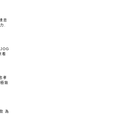
抵達忠
力.
JOG
來看
北忠孝
、極致
款 為