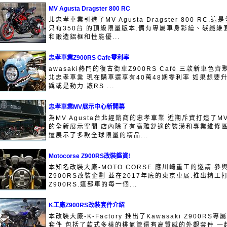
MV Agusta Dragster 800 RC
北忠孝車業引進了MV Agusta Dragster 800 RC.這
只有350台 的頂級限量版本.備有專屬車身彩繪、碳纖維
和鍛造鋁框和性能優...
忠孝車業Z900RS Cafe零利率
awasaki熱門的復古街車Z900RS Café 三款新車色齊
北忠孝車業 現在購車還享有40萬48期零利率 如果想要
觀或是動力.讓RS ...
忠孝車業MV展示中心新開幕
為MV Agusta台北經銷商的忠孝車業 近期斥資打造了M
的全新展示空間 店內除了有高雅舒適的裝潢和專業維修
還展示了多款全球限量的精品...
Motocorse Z900RS改裝鑑賞!
本知名改裝大廠-MOTO CORSE.應川崎重工的邀請.參
Z900RS改裝企劃 並在2017年底的東京車展.推出精工
Z900RS.這部車的每一個...
K工廠Z900RS改裝套件介紹
本改裝大廠-K-Factory 推出了Kawasaki Z900RS專
套件 包括了款式多樣的排氣管還有高質感的外觀套件 一