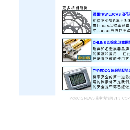
更多相關新聞
德國TRW LUCAS 浪花
相信不少雙B車主對於
來Lucas以煞車與
年.Lucas與專門生產
ÖHLINS 回娘家.活動開始
瑞典知名避震器品牌 
的擁護和愛用； 在
們培養正確的使用方法
TYREDOG 無線胎壓
機車安全的第一道防
境的因素常不是我們
的安全是否都已經做好
MotoCity NEWS 重車情報網 v1.3 COPY