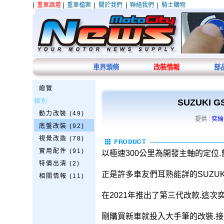
|
重車論壇
|
重車檔案
|
關於我們
|
聯絡我們
|
騎士購物
車界頭條
改裝情報
部
總覽
類別
SUZUKI 
動力改裝 (49)
提供 :
奕綸
底盤改裝 (92)
視覺改造 (78)
實用配件 (91)
以極速300公里為開發主軸的定位
特價出清 (2)
正是許多車友們耳熟能詳的SUZUKI GS
相關情報 (11)
在2021年推出了第三代改款.這
剛購買新車就投入大手筆的改裝.