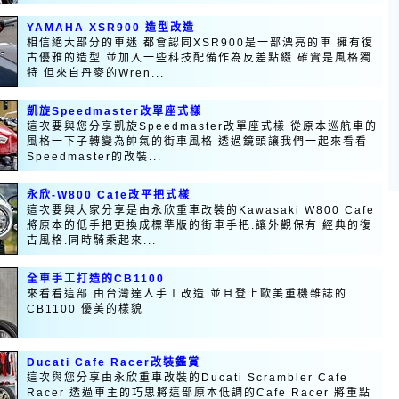
YAMAHA XSR900 造型改造
相信絕大部分的車迷 都會認同XSR900是一部漂亮的車 擁有復
古優雅的造型 並加入一些科技配備作為反差點綴 確實是風格獨
特 但來自丹麥的Wren...
凱旋Speedmaster改單座式樣
這次要與您分享凱旋Speedmaster改單座式樣 從原本巡航車的
風格一下子轉變為帥氣的街車風格 透過鏡頭讓我們一起來看看
Speedmaster的改裝...
永欣-W800 Cafe改平把式樣
這次要與大家分享是由永欣重車改裝的Kawasaki W800 Cafe
將原本的低手把更換成標準版的街車手把.讓外觀保有 經典的復
古風格.同時騎乘起來...
全車手工打造的CB1100
來看看這部 由台灣達人手工改造 並且登上歐美重機雜誌的
CB1100 優美的樣貌
Ducati Cafe Racer改裝鑑賞
這次與您分享由永欣重車改裝的Ducati Scrambler Cafe
Racer 透過車主的巧思將這部原本低調的Cafe Racer 將重點