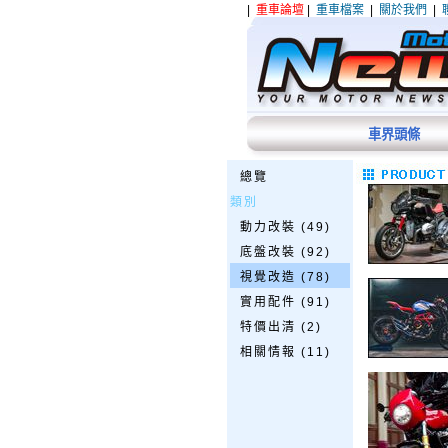
|
重車論壇
|
重車檔案
|
關於我們
|
車界頭條
總覽
類別
動力改裝 (49)
底盤改裝 (92)
視覺改造 (78)
實用配件 (91)
特價出清 (2)
相關情報 (11)