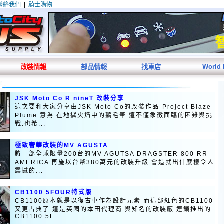
聯絡我們
|
騎士購物
World
改裝情報
部品情報
找車店
JSK Moto Co R nineT 改裝分享
這次要和大家分享由JSK Moto Co的改裝作品-Project Blaze
Plume.意為 在地獄火焰中的鵝毛筆.這不僅象徵面臨的困難與挑
戰.也希...
極致奢華改裝的MV AGUSTA
將一部全球限量200台的MV AGUTSA DRAGSTER 800 RR
AMERICA 再施以台幣380萬元的改裝升級 會造就出什麼樣令人
震撼的...
CB1100 5FOUR特式版
CB1100原本就是以復古車作為設計元素 而這部紅色的CB1100
又更古典了 這是英國的本田代理商 與知名的改裝廠.連鎖推出的
CB1100 5F...