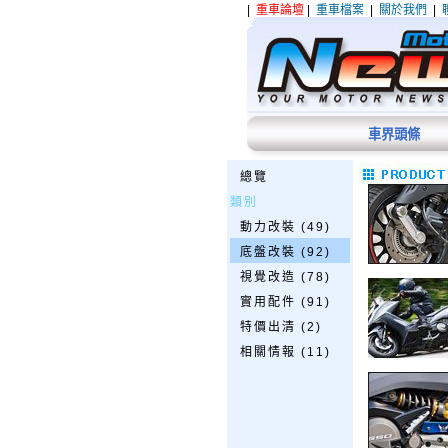
|
重車論壇
|
重車檔案
|
關於我們
|
車界頭條
總覽
類別
動力改裝 (49)
底盤改裝 (92)
視覺改造 (78)
實用配件 (91)
特價出清 (2)
相關情報 (11)