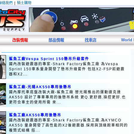
聯絡我們
|
騎士購物
World
改裝情報
部品情報
找車店
鯊魚工廠Vespa Sprint 150懸吊升級套件
國內改裝避震器的專家-Shark Factory鯊魚工廠 為Vespa
Sprint 150車系量身開發了懸吊升級套件 包括X2-FSP前避震
器和X2...
鯊魚工廠-光陽AK550專用後懸吊
國內摩托車底盤改裝大廠-鯊魚工廠 替光陽推出的運動速克達
AK550 設計了專車專用的後懸吊系統 更Q.更舒適.操控更好.也
更符合車主的使用所需 來...
鯊魚工廠AK550專用後懸吊
國內改裝避震器的專家-Shark Factory鯊魚工廠.為KYMCO
AK550 量身開發了高性能的X2後避震器.採用與頂級跑車相同的
複筒式結構 搭...