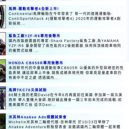
馬牌-運動攻擊者4全新上市!
Continental馬牌輪胎在今年發表了 新一代的道路運動胎-
ContiSportAttack 4(運動攻擊者4) 2020年的運動攻擊者4創
新採用...
鯊魚工廠YZF-R6專用後懸吊
國內改裝避震器的專家-Shark Factory鯊魚工廠.為YAMAHA
YZF-R6 量身開發了高性能的X2後避震器.採用與頂級跑車相同
的複筒式結構 ...
HONDA CB650R專用後懸吊
本田新世代的中量級運動街車CB605R 以優美的外型與絕佳的性
能表現 讓這部車上市後.銷售成績表現亮眼 但畢竟是量產車款仍
有美中不足之處 透過國內...
馬牌TKC70北美試胎
86騎士窩的老闆David在今年6月再度前往美國.參加第一屆北美
西岸 華人重機大會師.剛好藉此機會一圓三年前未完成的挑戰-前
進美國死亡谷 這次Davi...
米其林Anakee Adv媒體試乘會
Michelin米其林二輪總代理-忠林摩托 於10/23日舉辦了
Anakee Adventure新胎發表會 並邀請國內二輪媒體一起來體