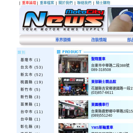
|
重車論壇
|
重車檔案
|
關於我們
|
聯絡我們
|
騎士購物
車界頭條
改裝情報
部
類別
聖翔重車
基隆市 (1)
台東市中華路二段388號
台北市 (53)
089-318508
新北市 (52)
東部騎士精品館
桃園縣 (19)
花蓮縣吉安鄉建國路一段1
新竹市 (5)
(03)857-6611
新竹縣 (3)
苗栗縣 (1)
東園機車行
台東縣鹿野鄉中華路2段15
台中市 (11)
(089)551240
台中縣 (1)
彰化縣 (8)
YMS新輪重車