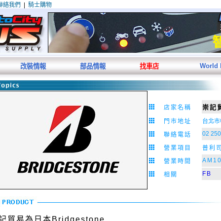
聯絡我們
|
騎士購物
World
改裝情報
部品情報
找車店
崇記
店家名稱
門市地址
台北市
02 250
聯絡電話
營業
項目
普利
AM10
營業時間
FB
相關
記貿易為日本Bridgestone