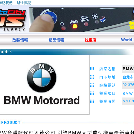
聯絡我們
|
騎士購物
World
改裝情報
部品情報
找車店
BM
店家名稱
門市地址
台北市
02-37
聯絡電話
營業
項目
BM
AM09
營業時間
MW台灣總代理汎德公司.引進BMW大型重型機車最新車