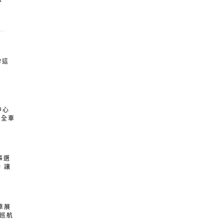
辦這
中心
式全車
事選
 讓
車展
華巡航