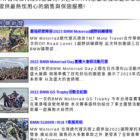
提供最熱忱用心的銷售與保固服務!
最強師資陣容!2023 BMW Motorrad越野訓練課程
MW Motorrad總代理汎德與TMT Moto Travel合作舉
次的Off Road Level 1越野訓練課程.此次特別邀請三位
BMW國際認...
2022 BMW Motorrad Day重機大會師活動花絮
違近2年的BMW Motorrad Day上週在日月潭向山活動
盛大展開 現場準備了好吃好玩的園遊會.展示了2023年
系新車 以及盛大的會師晚...
2022 BMW GS Trophy活動全紀錄
二年一次的BMW Motorrad GS Trophy 今年台灣區賽
在東澳嘎浪營地舉辦 本次賽事還特別結合了車主露營活動
家屬一起擁抱大自然同...
BMW S1000R / R18 T車展亮相
MW Motorrad 台灣總代理汎德上週參加2021國際摩托
覽會.展出目前 販售的大多數車款之外.更發表了全新豪