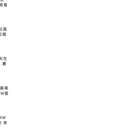
以來
 來看
坑風
位精
兩天在
.賽
海廣場
MW復
MW
 來