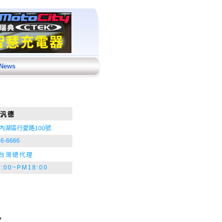
 News
W汎德
內湖區行愛路100號
66-6666
W台灣總代理
:00~PM18:00
款