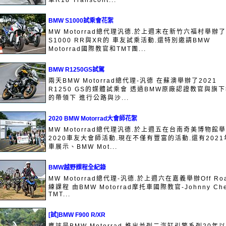
車R18 Transcont...
BMW S1000試乘會花絮
MW Motorrad總代理汎德.於上週末在新竹六福村舉辦了
S1000 RR與XR的 車友試乘活動.還特別邀請BMW
Motorrad國際教官和TMT團...
BMW R1250GS試駕
兩天BMW Motorrad總代理-汎德 在蘇澳舉辦了2021
R1250 GS的媒體試乘會 透過BMW原廠認證教官與旗
的帶領下 進行公路與沙...
2020 BMW Motorrad大會師花絮
MW Motorrad總代理汎德.於上週五在台南奇美博物館
2020車友大會師活動.現在不僅有豐富的活動.還有2021
車展示、BMW Mot...
BMW越野課程全紀錄
MW Motorrad總代理-汎德.於上週六在嘉義舉辦Off Ro
練課程 由BMW Motorrad摩托車國際教官-Johnny Ch
TMT...
[試]BMW F900 R/XR