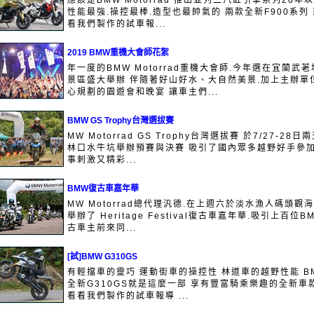
應該是BMW Motorrad 推出並列二汽缸引擎系列20年
性能最強.操控最棒.造型也最帥氣的 兩款全新F900系列
看我們製作的試車報...
2019 BMW重機大會師花絮
年一度的BMW Motorrad重機大會師.今年選在宜蘭武荖
景區盛大舉辦 伴隨著好山好水、大自然美景.加上主辦單
心規劃的園遊會和晚宴 讓車主們...
BMW GS Trophy台灣選拔賽
MW Motorrad GS Trophy台灣選拔賽 於7/27-28日
林口水牛坑舉辦預賽與決賽 吸引了國內眾多越野好手參加
事刺激又精彩...
BMW復古車嘉年華
MW Motorrad總代理汎德.在上週六於淡水漁人碼頭觀
舉辦了 Heritage Festival復古車嘉年華.吸引上百位B
古車主前來同...
[試]BMW G310GS
有輕擋車的靈巧 運動街車的操控性 林道車的越野性能 B
全新G310GS就是這麼一部 享有豐富騎乘樂趣的全新車款
看看我們製作的試車報導 ...