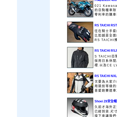
川崎NINJA 4
021 Kawa
的亞駒種車除了
零利率的購車專
RS TAICHI 
往在騎士手套
比如越是全面
RS TAICH
RS TAICHI 
S TAICH
採用日系休閒
裡.以及CE LV
RS TAICHI 
次要為大家介紹
用競技等級的
喜愛跑賽道車友
Shoei Z8安
久前才海外正式
已經到貨.尺
接下來讓我們