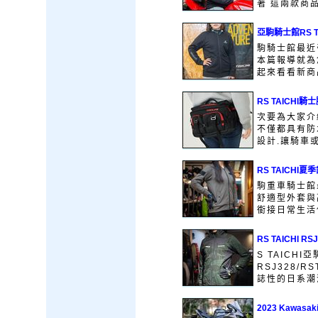
著 這兩款商品
亞駒騎士館RS T
駒騎士館最近引
本篇報導就為您
起來看看新商品
RS TAICHI
次要為大家介紹
不僅都具有防
設計.讓騎車或
RS TAICH
駒重車騎士館最新
舒適型外套與
銜接日常生活使
RS TAICHI 
S TAICH
RSJ328/R
誌性的日系潮流
2023 Kawasa