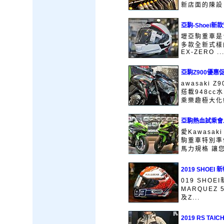
新店面的陳設
亞駒-Shoei新
壢亞駒重車是台
多款全新式樣的安
EX-ZERO ..
亞駒Z900優惠
awasaki
搭載948c
乘樂趣極大化! 
亞駒熱血試乘會
愛Kawasak
駒重車特別準
馬力規格 讓您
2019 SHOEI
019 SHO
MARQUEZ 
及Z...
2019 RS TA