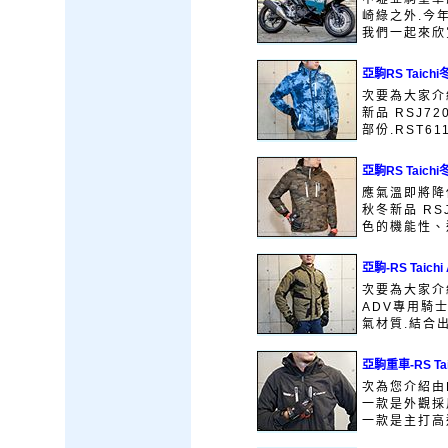
崎綠之外.今
我們一起來欣
亞駒RS Taic
次要為大家介紹
新品 RSJ7
部份.RST61
亞駒RS Taic
應氣溫即將降低
秋冬新品 R
色的機能性、透
亞駒-RS Taich
次要為大家介紹
ADV專用騎士
氣材質.結合出
亞駒重車-RS T
次為您介紹由R
一款是外觀採
一款是主打高透