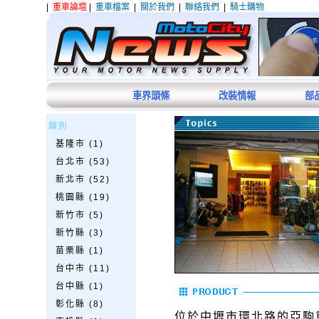
|
重車論壇
|
重車檔案
|
關於我們
|
聯絡我們
|
騎士購物
車界頭條
改裝情報
部
類別
基隆市 (1)
台北市 (53)
新北市 (52)
桃園縣 (19)
新竹市 (5)
新竹縣 (3)
苗栗縣 (1)
台中市 (11)
台中縣 (1)
彰化縣 (8)
位於中壢市環北路的亞駒