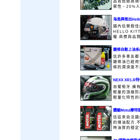
品皆透過高規
禦性、20%人
海鳥牌推出Hello
國內信譽極佳
HELLO K
權.商標與品質
鏈條自動上油系
信許多車友都
鏈條油已經用完
條的潤滑度不夠了
NEXX XR1.
自葡萄牙.擁
輕量的頂級防
輕量化特性的碳
體驗Motul摩
信這來自法國的
的煉油配方.
時油質的穩定性