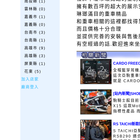
南投縣 (1)
擁有數百坪的超大的展示
雲林縣 (0)
琳瑯滿目的重車精品
嘉義市 (1)
和重車相關的這裡都找得
嘉義縣 (0)
而且價格十分合理
台南市 (3)
並提供完善的安裝與售後
台南縣 (1)
有空經過的話.歡迎進來
高雄市 (9)
高雄縣 (3)
CARDO FRE
屏東縣 (1)
全帽藍芽耳機
花東 (5)
這次亞駒重車
加入店家
就是 CARDO 
廠商登入
[站內新聞]SHO
駒騎士館目前
X15 這款M
指標性產品 而
RS TAICH
S TAICH
RSB290