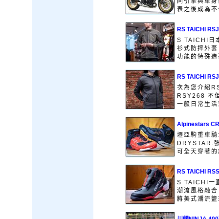
同引擎與車身架
表之後成為不少
RS TAICHI 
S TAIC
衫式防摔外套
功能的特殊造型
RS TAICHI R
次為您介紹RS
RSY268 
一般日常生活穿
Alpinestars 
壢亞駒重車騎士
DRYSTA
可全天穿著的舒
RS TAICHI 
S TAICH
潮流風格融合
將美式潮流籃球