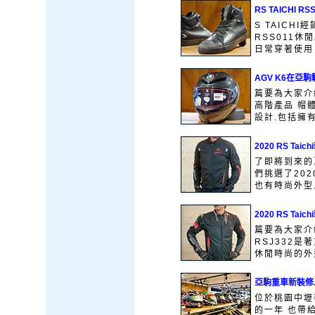
RS TAICHI 
S TAICHI
RSS011
日常穿著使用 並
AGV K6在亞
篇要為大家介
高階產品 帽
設計.包括擁有
2020 RS Tai
了即將到來的夏
們挑選了20
也有時尚外型.
2020 RS Tai
篇要為大家介紹
RSJ332是
休閒時尚的外型
亞駒重車新裝修
位於桃園中壢
的一年 也帶