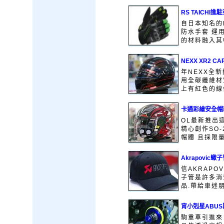
RS TAICHI
自日本知名的R
防水手套 運
的材料融入其中
NEXX XR2 C
年NEXX全新
用全碳纖維材
上有紅色的線條
卡通彩繪安全帽
OL最新推出
精心創作SO-
帽體 且採限量
Akrapovic
信AKRAP
子管是許多消
品.帶給車迷朋
宵小剋星ABU
駒重車引進來