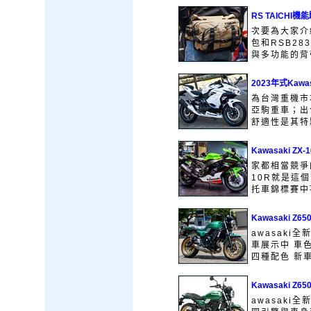
RS TAICH
次要為大家介紹
包和RSB28
與多功能的背帶
2023年式Kawa
為台灣重機市場
亞駒重車；出
舒適性是其特點
Kawasaki Z
家都相當競爭的
10R就是這
托車錦標賽中不
Kawasaki Z
awasaki
車展示中 車
四種配色 新車
Kawasaki Z
awasaki