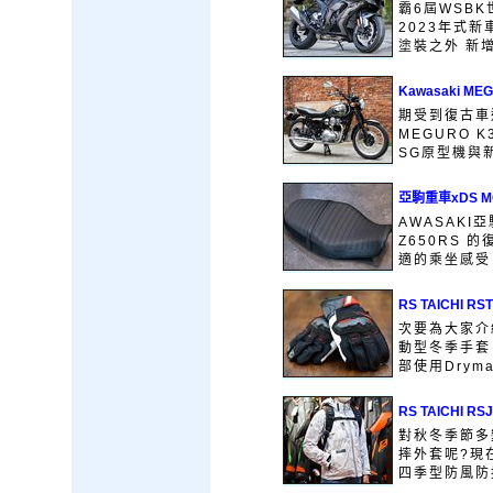
霸6屆WSBK世
2023年式
塗裝之外 新增
Kawasaki M
期受到復古車
MEGURO 
SG原型機與新款
亞駒重車xDS M
AWASAKI
Z650RS 
適的乘坐感受 
RS TAICHI
次要為大家介紹
動型冬季手套
部使用Dryma
RS TAICHI
對秋冬季節多
摔外套呢?現在
四季型防風防摔