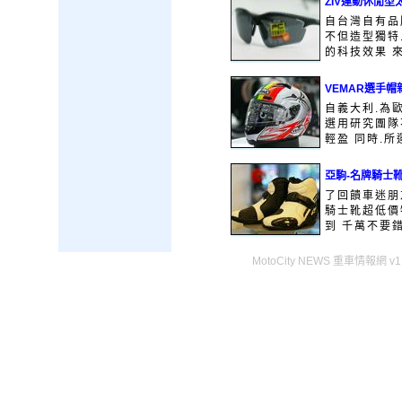
ZIV運動休閒型
自台灣自有品
不但造型獨特
的科技效果 來
VEMAR選手帽
自義大利.為
選用研究團隊
輕盈 同時.所
亞駒-名牌騎士
了回饋車迷朋
騎士靴超低價
到 千萬不要錯
MotoCity NEWS 重車情報網 v1.