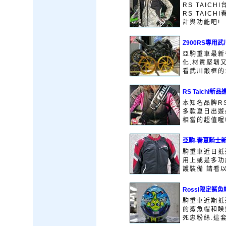
RS TAIC
RS TAIC
計與功能吧!
Z900RS專用
亞駒重車最新引
化.材質堅韌
看武川鍛框的
RS Taichi新
本知名品牌RS
多款夏日出遊
相當的超值喔!
亞駒-春夏騎士
駒重車近日抵
用上或是多功
護裝備 請看以
Rossi限定鯊
駒重車近期抵
的鯊魚帽和睽
死忠粉絲.這套