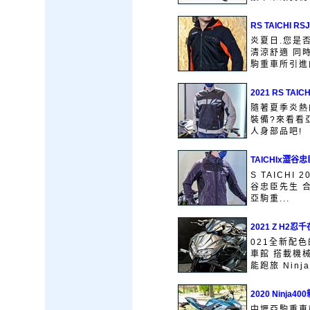
RS TAICHI 
炎夏日.您是
清涼舒適 同
駒重車所引進的 
2021 RS TA
隨著夏季炎熱
裝備?來看看亞
人身部品吧!
TAICHIx澀谷
S TAICHI 
谷忠臣先生 合
亞駒重...
2021 Z H2忍
021全新配色
車館 搭載機
能跑旅 Ninja 
2020 Ninja4
中壢亞駒重車館