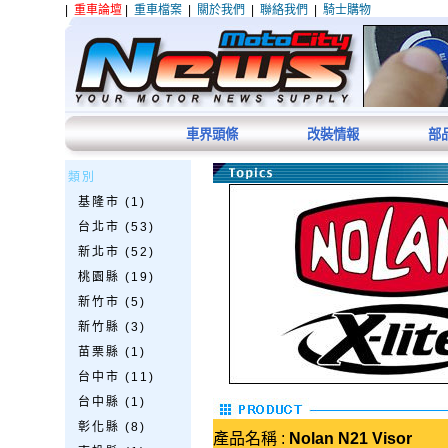
|
重車論壇
|
重車檔案
|
關於我們
|
聯絡我們
|
騎士購物
車界頭條
改裝情報
部
類別
基隆市 (1)
台北市 (53)
新北市 (52)
桃園縣 (19)
新竹市 (5)
新竹縣 (3)
苗栗縣 (1)
台中市 (11)
台中縣 (1)
彰化縣 (8)
產品名稱 :
Nolan N21 Visor