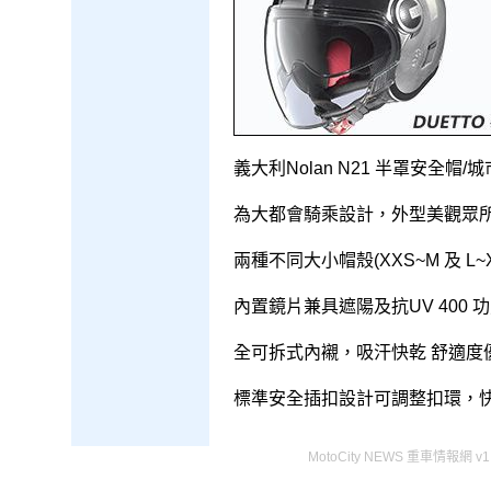
義大利Nolan N21 半罩安全帽
為大都會騎乘設計，外型美觀眾
兩種不同大小帽殼(XXS~M 及 L~
內置鏡片兼具遮陽及抗UV 400 
全可拆式內襯，吸汗快乾 舒適度
標準安全插扣設計可調整扣環，
MotoCity NEWS 重車情報網 v1.