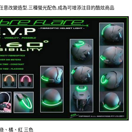
度任意改變造型.三種螢光配色.成為可增添注目的酷炫商品
: 綠、橘、紅 三色