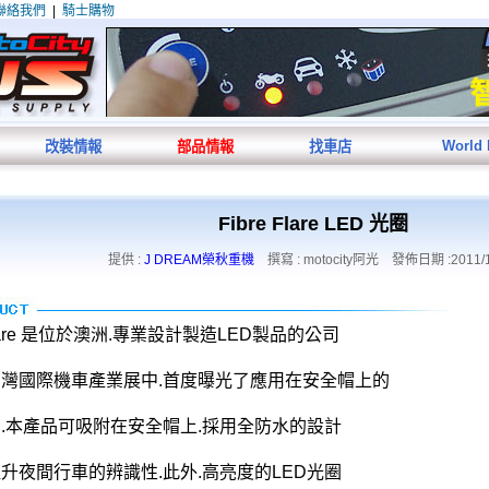
聯絡我們
|
騎士購物
World
改裝情報
部品情報
找車店
Fibre Flare LED 光圈
提供 :
J DREAM榮秋重機
撰寫 : motocity阿光 發佈日期 :2011/1
 Flare 是位於澳洲.專業設計製造LED製品的公司
灣國際機車產業展中.首度曝光了應用在安全帽上的
圈.本產品可吸附在安全帽上.採用全防水的設計
升夜間行車的辨識性.此外.高亮度的LED光圈