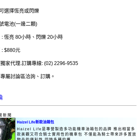
: 可選擇恆亮或閃爍
四號電池(一邊二顆)
: 恆亮 80小時、閃爍 20小時
: $880元
家代理.訂購專線: (02) 2296-9535
秋專屬討論區洽詢、訂購。
論
關新聞
Haizel Life新款油箱包
Haizel Life是專營製造多功能機車油箱包的品牌 推出相當多
款美觀又符合騎士實用性的機車包 不僅能為騎士帶來許多置放
物品的便利性 同時多種的攜...