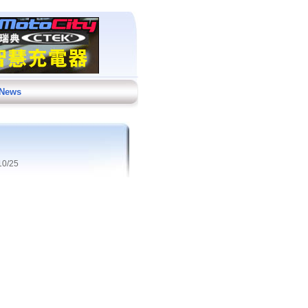
 News
0/25