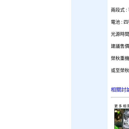
兩段式 
電池 : 
光源時間 
建議售價 
榮秋重機獨
或至榮
相關討
更多相