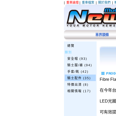
|
重車論壇
|
重車檔案
|
關於我們
|
車界頭條
總覽
類別
安全帽 (93)
騎士服/褲 (94)
手套/靴 (42)
騎士配件 (35)
Fibre
特價出清 (8)
在今年台
相關情報 (17)
LED光
可有效提