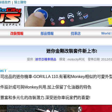
聯絡我們
|
騎士購物
World
改裝情報
部品情報
找車店
迷你金剛改裝套件新上市!
提供 :
迪世亞機車精品
撰寫 : motocity阿光 發佈日期 :2012/01
出品的迷你機車-GORILLA 110.有著和Monkey相似的可愛外
件設計成可與Monkey共用.加上保留了化油器的特色
豐富和多元化的改裝潛力.深受迷你車玩家們的喜愛!