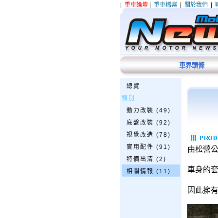
|
重車論壇
|
重車檔案
|
關於我們
|
車界頭條
總覽
類別
動力改裝 (49)
底盤改裝 (92)
視覺改造 (78)
實用配件 (91)
由松營公司
特價出清 (2)
車身的套
相關情報 (11)
因此擁有