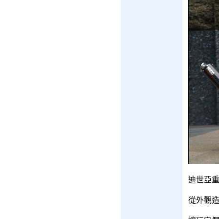
迪世亞重
從外觀造