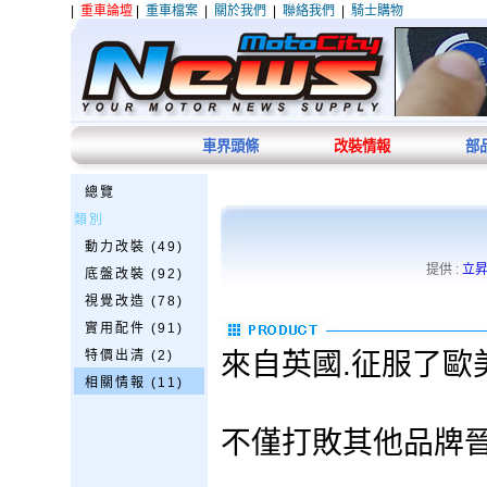
|
重車論壇
|
重車檔案
|
關於我們
|
聯絡我們
|
騎士購物
車界頭條
改裝情報
部
總覽
類別
動力改裝 (49)
提供 :
立
底盤改裝 (92)
視覺改造 (78)
實用配件 (91)
特價出清 (2)
來自英國.征服了歐美
相關情報 (11)
不僅打敗其他品牌