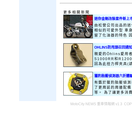
更多相關新聞
迷你金剛改裝套件新上市
由松營公司出品的迷你機
相似的可愛外型 車身
留了化油器的特色 因此
OHLINS防甩頭召回通
親愛的Öhlins愛用
S1000RR和R1
因為此扭力桿夾具(請
獵豹胎壓偵測器六折體
有鑑於獵豹胎壓偵測
了更周延的周邊配備
等。 為了讓更多消費
MotoCity NEWS 重車情報網 v1.3 COPY