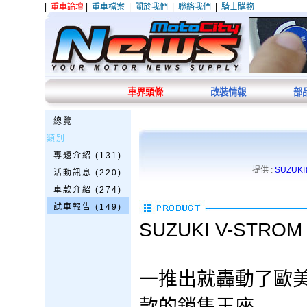
|
重車論壇
|
重車檔案
|
關於我們
|
聯絡我們
|
騎士購物
車界頭條
改裝情報
部
總覽
類別
專題介紹 (131)
提供 :
SUZUK
活動訊息 (220)
車款介紹 (274)
試車報告 (149)
SUZUKI V-STR
一推出就轟動了歐美
款的銷售王座