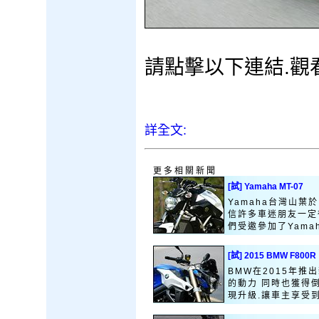
請點擊以下連結.觀看
詳全文:
更多相關新聞
[試] Yamaha MT-07
Yamaha台灣山葉
信許多車迷朋友一定
們受邀參加了Yamah
[試] 2015 BMW F800R
BMW在2015年推
的動力 同時也獲得
現升級.讓車主享受到