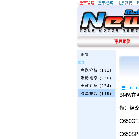
|
重車論壇
|
重車檔案
|
關於我們
|
車界頭條
總覽
類別
專題介紹 (131)
活動訊息 (220)
車款介紹 (274)
試車報告 (149)
BMW在
做升級改
C650
C650