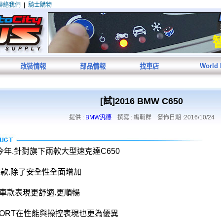
聯絡我們
|
騎士購物
World
改裝情報
部品情報
找車店
[試]2016 BMW C650
提供 :
BMW汎德
撰寫 : 編輯群 發佈日期 :2016/10/24
今年.針對旗下兩款大型速克達C650
款.除了安全性全面增加
GT車款表現更舒適.更順暢
SPORT在性能與操控表現也更為優異