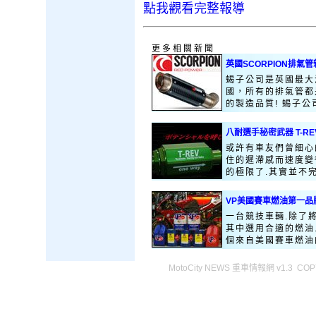
點我觀看完整報導
更多相關新聞
英國SCORPION排氣
蝎子公司是英國最大
國，所有的排氣管都
的製造品質! 蝎子公司
八耐選手秘密武器 T-R
或許有車友們曾細心
住的遲滯感而速度變
的極限了.其實並不完
VP美國賽車燃油第一品
一台競技車輛.除了
其中選用合適的燃油
個來自美國賽車燃油的
MotoCity NEWS 重車情報網 v1.3 COPY