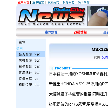
|
重車論壇
|
重車檔案
|
關於我們
|
聯絡我們
|
騎士購物
車界頭條
改裝情報
部
總覽
類別
MSX12
動力改裝 (49)
提供 :
奕綸
底盤改裝 (92)
視覺改造 (78)
實用配件 (91)
日本首屈一指的YOSHIMURA吉
特價出清 (2)
新推出HONDA MSX125專用的R
相關情報 (11)
大幅減輕了排氣管的重量.同時提
搭配霸氣的R77S尾管.更增添MSX