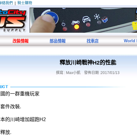
聯絡我們
|
騎士購物
World
改裝情報
部品情報
找車店
釋放川崎戰神H2的性能
撰寫 : Max小凱 發佈日期 :2017/01/13
美國的一群重機玩家
套件改裝.
本的川崎增加超跑H2
釋放.