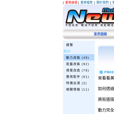
|
重車論壇
|
重車檔案
|
關於我們
|
車界頭條
總覽
類別
動力改裝 (49)
底盤改裝 (92)
視覺改造 (78)
實用配件 (91)
來看看
特價出清 (2)
如何透過
相關情報 (11)
將街道版
動力完全