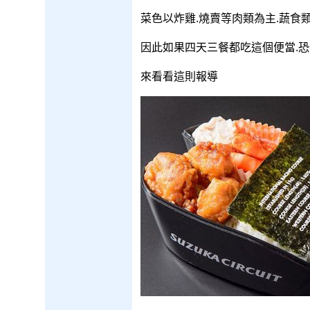
菜色以炸雞.燒賣等肉類為主.蔬食
因此如果四天三餐都吃這個便當.
來看看這則報導