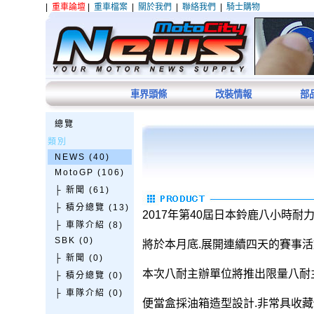
|
重車論壇
|
重車檔案
|
關於我們
|
聯絡我們
|
騎士購物
車界頭條
改裝情報
部
總覽
類別
NEWS (40)
MotoGP (106)
├ 新聞 (61)
├ 積分總覽 (13)
2017年第40屆日本鈴鹿八小時耐
├ 車隊介紹 (8)
SBK (0)
將於本月底.展開連續四天的賽事活
├ 新聞 (0)
本次八耐主辦單位將推出限量八耐
├ 積分總覽 (0)
├ 車隊介紹 (0)
便當盒採油箱造型設計.非常具收