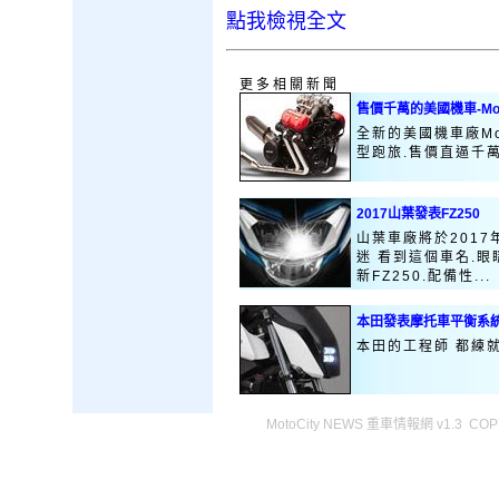
點我檢視全文
更多相關新聞
售價千萬的美國機車-Mot
全新的美國機車廠Mo
型跑旅.售價直逼千
2017山葉發表FZ250
山葉車廠將於2017
迷 看到這個車名.眼
新FZ250.配備性...
本田發表摩托車平衡系
本田的工程師 都練就
MotoCity NEWS 重車情報網 v1.3 COPY