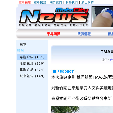
|
重車論壇
|
重車檔案
|
關於我們
|
聯絡我們
|
騎士購物
車界頭條
改裝情報
部
總覽
類別
TMA
專題介紹 (131)
提供 :
台
活動訊息 (220)
車款介紹 (274)
試車報告 (149)
本次旅遊企劃.我們騎著TMAX沿
到新竹關西來趟享受人文與美麗地
來發掘關西老街必遊景點與分享新T