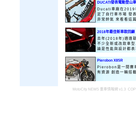
DUCATI發表電動登山
Ducati車廠在20
足了自行車市場 發
非常帥氣 來看看這篇報
2018年最佳新車款回顧
去年(2018年)適
不少全新或改款車型
論是性能與設計都表現
Pierobon X85R
Pierobon是一
有資源 創造一輛搭
MotoCity NEWS 重車情報網 v1.3 COPY