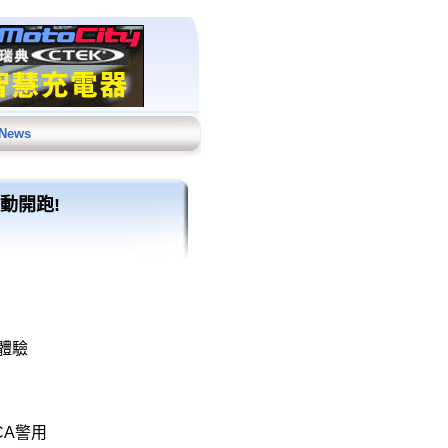
 News
活動開跑!
體驗
CA警用