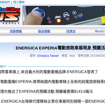
聯絡我們
|
騎士購物
World
改裝情報
部品情報
找車店
ENERGICA EXPERIA電動旅跑車展現身.預購
提供 :
Energica Taiwan
撰寫 : Wax 發佈日期 :2023/09/26
3國際重車展上.來自義大利的電動重機品牌-ENERGICA發表了
電動重機EXPERIA.將帶給國內電動車騎士全新的純電旅遊騎乘
理也推出了EXPERIA的預購活動.預購優惠價$143.8萬元
.ENERGICA台灣總代理臻裕企業在車展特別捐贈一部ENERGI