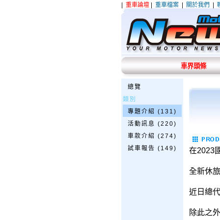
|
重車論壇
|
重車檔案
|
關於我們
|
車界頭條
總覽
類別
專題介紹 (131)
活動訊息 (220)
車款介紹 (274)
試車報告 (149)
在202
全新休旅
近日總代
除此之外