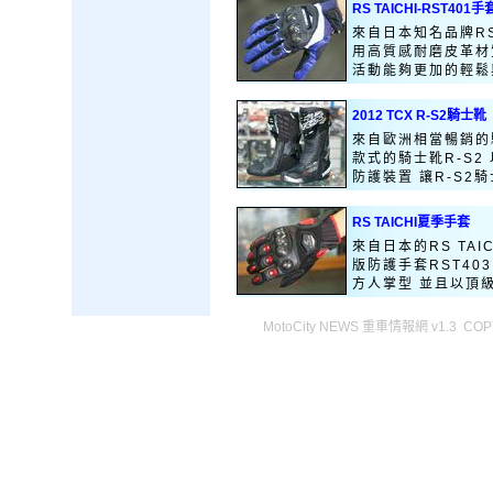
RS TAICHI-RST401手
來自日本知名品牌RS 
用高質感耐磨皮革材
活動能夠更加的輕鬆與
2012 TCX R-S2騎士靴
來自歐洲相當暢銷的騎
款式的騎士靴R-S2
防護裝置 讓R-S2騎
RS TAICHI夏季手套
來自日本的RS TA
版防護手套RST40
方人掌型 並且以頂級
MotoCity NEWS 重車情報網 v1.3 COPY