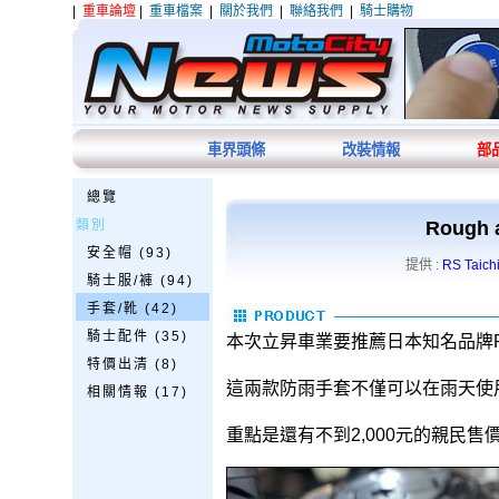
|
重車論壇
|
重車檔案
|
關於我們
|
聯絡我們
|
騎士購物
車界頭條
改裝情報
部
總覽
類別
Roug
安全帽 (93)
提供 :
RS Tai
騎士服/褲 (94)
手套/靴 (42)
騎士配件 (35)
本次立昇車業要推薦日本知名品牌Rou
特價出清 (8)
這兩款防雨手套不僅可以在雨天使
相關情報 (17)
重點是還有不到2,000元的親民售