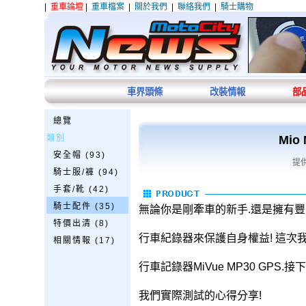
|
重車論壇
|
重車檔案
|
關於我們
|
聯絡我們
|
騎士購物
車界頭條
改裝情報
部
總覽
類別
Mio
安全帽 (93)
提供
騎士服/褲 (94)
手套/靴 (42)
騎士配件 (35)
無論你是剛牽車的新手.還是擁有豐
特價出清 (8)
行車紀錄器來保護自身權益! 這次
相關情報 (17)
行車記錄器MiVue MP30 GP
我們實際測試的心得分享!