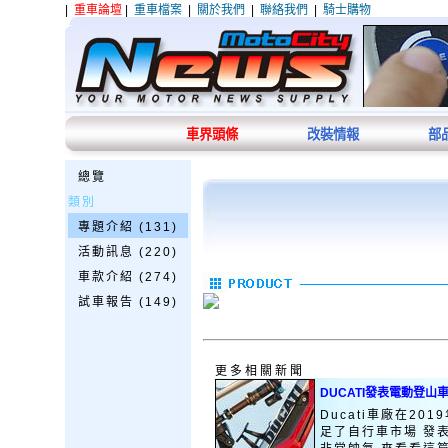
|
重車論壇
|
重車檔案
|
關於我們
|
聯絡我們
|
騎士購物
車界頭條
改裝情報
部
總覽
類別
專題介紹 (131)
活動訊息 (220)
車款介紹 (274)
試車報告 (149)
更多相關新聞
DUCATI發表電動登山
Ducati車廠在20
足了自行車市場 發