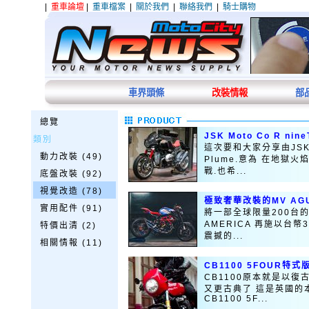
|
重車論壇
|
重車檔案
|
關於我們
|
聯絡我們
|
騎士購物
車界頭條
改裝情報
部
總覽
JSK Moto Co R ni
類別
這次要和大家分享由JSK Mo
動力改裝 (49)
Plume.意為 在地獄
戰.也希...
底盤改裝 (92)
視覺改造 (78)
極致奢華改裝的MV AGU
實用配件 (91)
將一部全球限量200台的MV
AMERICA 再施以台
特價出清 (2)
震撼的...
相關情報 (11)
CB1100 5FOUR特式
CB1100原本就是以復
又更古典了 這是英國的
CB1100 5F...