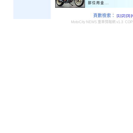
部位用金...
頁數檢索：
[1]
[2]
[3]
[
MotoCity NEWS 重車情報網 v1.3 COPY