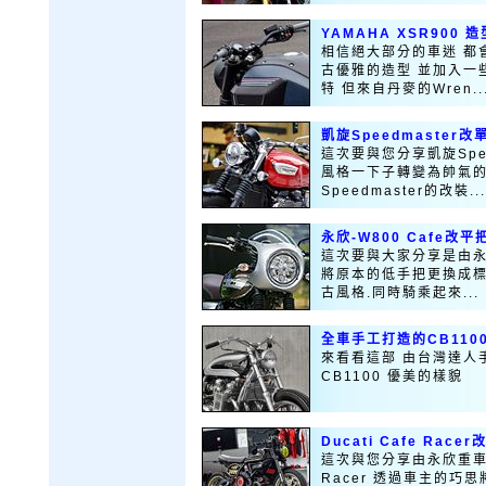
YAMAHA XSR900 
相信絕大部分的車迷 都會
古優雅的造型 並加入一
特 但來自丹麥的Wren..
凱旋Speedmaster
這次要與您分享凱旋Spe
風格一下子轉變為帥氣的
Speedmaster的改裝...
永欣-W800 Cafe改平
這次要與大家分享是由永欣重
將原本的低手把更換成標
古風格.同時騎乘起來...
全車手工打造的CB110
來看看這部 由台灣達人
CB1100 優美的樣貌
Ducati Cafe Race
這次與您分享由永欣重車改裝的
Racer 透過車主的巧思