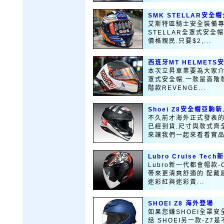
SMK STELLAR安全
艾斯特區騎士安全裝備專
STELLAR全罩式安全
價格親民.只要$2,...
西班牙MT HELMETS
本次立昇車業要為大家介紹
罩式安全帽.一款是高階款K
階款REVENGE...
Shoei Z8安全帽亞駒
不久前才海外正式發表的S
已經到貨.尺寸與款式齊
來讓我們一起來看看實品.
Lubro Cruise Tec
Lubro新一代都會帽款-C
帶來更清爽舒適的 配戴
迷彩紅與迷彩黃...
SHOEI Z8 海外登場
如果您嫌SHOEI全罩安
話 SHOEI另一款-Z