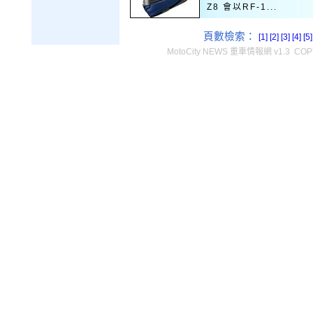
Z8 會以RF-1...
頁數檢索：
[1]
[2]
[3]
[4]
[5
MotoCity NEWS 重車情報網 v1.3 COPY