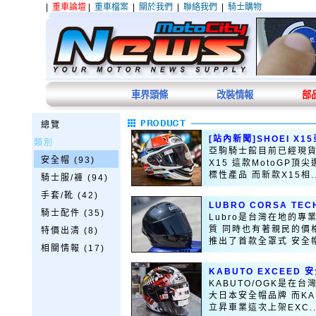
|
重車論壇
|
重車檔案
|
關於我們
|
聯絡我們
|
騎士購物
車界頭條
改裝情報
部
總覽
[站內新聞]SHOEI X
類別
亞駒騎士館目前已經現貨
安全帽 (93)
X15 這款MotoGP
標性產品 而新款X15相..
騎士服/褲 (94)
手套/靴 (42)
LUBRO CORSA T
騎士配件 (35)
Lubro是台灣在地的
質 同時也有著親民的價格
特價出清 (8)
推出了首款全罩式 安全帽-
相關情報 (17)
KABUTO EXCEED
KABUTO/OGK是在台
大日本安全帽品牌 而K
立昇車業這次上架EXC..