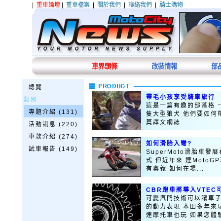
|
重車論壇
|
重車檔案
|
關於我們
|
聯絡我們
|
騎士購物
車界頭條
改裝情報
部
總覽
帶毛小孩享受騎車旅行
類別
這是一篇有趣的部落格 
專題介紹 (131)
隻大型狼犬 他們要如何
篇譯文網誌
活動訊息 (220)
車款介紹 (274)
如何滑胎入彎?
試車報告 (149)
SuperMoto滑胎車
式 但近年來.連Moto
有奧義 如何在場...
CBR跑車將導入VTEC
可變汽門技術可以讓車子
的動力表現 本田多年來
連摩托車也玩 如果您體驗