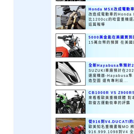
Honda MSX改成電動
改造成電動車的Honda
比1200cc的哈雷重機還
這篇報導
5000美金能在美國買
15萬台幣的預算 在美國
全新Hayabusa隼預計
SUZUKI車廠預計在2
速度機器-Hayabus
造型圖 還有專利設...
CB1000R VS Z900RS
來看看歐美重機媒體 對本田
款復古運動街車的評鑑
從916到V4.DUCATI
歐美知名重機畫報MO 
916.999.1098到