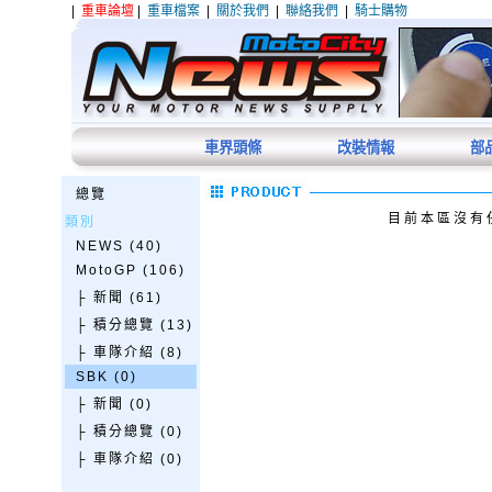
|
重車論壇
|
重車檔案
|
關於我們
|
聯絡我們
|
騎士購物
車界頭條
改裝情報
部
總覽
目前本區沒有
類別
NEWS (40)
MotoGP (106)
├ 新聞 (61)
├ 積分總覽 (13)
├ 車隊介紹 (8)
SBK (0)
├ 新聞 (0)
├ 積分總覽 (0)
├ 車隊介紹 (0)