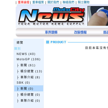
|
重車論壇
|
重車檔案
|
關於我們
|
聯絡我們
|
騎士購物
車界頭條
改裝情報
部
總覽
目前本區沒有
類別
NEWS (40)
MotoGP (106)
├ 新聞 (61)
├ 積分總覽 (13)
├ 車隊介紹 (8)
SBK (0)
├ 新聞 (0)
├ 積分總覽 (0)
├ 車隊介紹 (0)