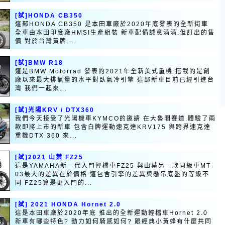
[試]HONDA CB350
這部HONDA CB350 是本田車廠於2020年底發表的全新街車
全車由本田印度廠HMSI生產組裝 新車配備誠意滿滿.但訂出的售
價 對於台灣黃牌...
[試]BMW R18
這是BMW Motorrad 發表的2021年全新美式重機 搭載的是創
廠以來最大排氣量的水平對臥氣冷引擎 這部新車目前已經引進台
灣 我們一起來...
[試]光陽KRV / DTX360
我們今天接受了光陽機車KYMCO的邀請 在大魯閣賽道.體驗了兩
款即將上市的新車 包含白牌運動速克達KRV175 與跨界速克達
重機DTX 360 來...
[試]2021 山葉 FZ25
這是YAMAHA新一代入門輕檔車FZ25 與山葉另一款同級車MT-
03最大的差異在於價格 這包含引擎的差異與懸吊底盤的等級不
同 FZ25算是更入門的...
[試] 2021 HONDA Hornet 2.0
這是本田車廠於2020年底 推出的全新運動輕檔車Hornet 2.0
新車有哪些特色? 動力如何騎感如何? 跟經典小黃蜂有什麼共同