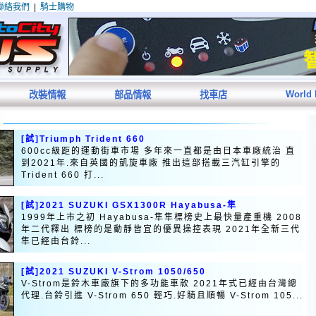
聯絡我們
|
騎士購物
World
改裝情報
部品情報
找車店
[試]Triumph Trident 660
600cc級距的運動街車市場 多年來一直都是由日本車廠統治 直
到2021年.來自英國的凱旋車廠 推出這部搭載三汽缸引擎的
Trident 660 打...
[試]2021 SUZUKI GSX1300R Hayabusa-隼
1999年上市之初 Hayabusa-隼隼標榜史上最快量產重機 2008
年二代釋出 標榜的是動靜皆宜的優異操控表現 2021年全新三代
隼已經由台鈴...
[試]2021 SUZUKI V-Strom 1050/650
V-Strom是鈴木車廠旗下的多功能車款 2021年式已經由台灣總
代理.台鈴引進 V-Strom 650 輕巧.好騎且順暢 V-Strom 105...