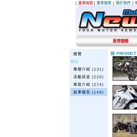
|
重車論壇
|
重車檔案
|
關於我們
|
車界頭條
總覽
類別
專題介紹 (131)
活動訊息 (220)
車款介紹 (274)
試車報告 (149)