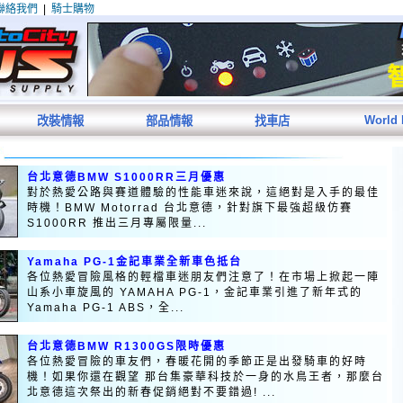
聯絡我們
|
騎士購物
World
改裝情報
部品情報
找車店
台北意德BMW S1000RR三月優惠
對於熱愛公路與賽道體驗的性能車迷來說，這絕對是入手的最佳
時機！BMW Motorrad 台北意德，針對旗下最強超級仿賽
S1000RR 推出三月專屬限量...
Yamaha PG-1金記車業全新車色抵台
各位熱愛冒險風格的輕檔車迷朋友們注意了！在市場上掀起一陣
山系小車旋風的 YAMAHA PG-1，金記車業引進了新年式的
Yamaha PG-1 ABS，全...
台北意德BMW R1300GS限時優惠
各位熱愛冒險的車友們，春暖花開的季節正是出發騎車的好時
機！如果你還在觀望 那台集豪華科技於一身的水鳥王者，那麼台
北意德這次祭出的新春促銷絕對不要錯過! ...