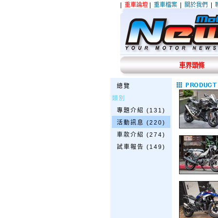
|
重車論壇
|
重車檔案
|
關於我們
|
車界頭條
總覽
類別
專題介紹 (131)
活動訊息 (220)
車款介紹 (274)
試車報告 (149)