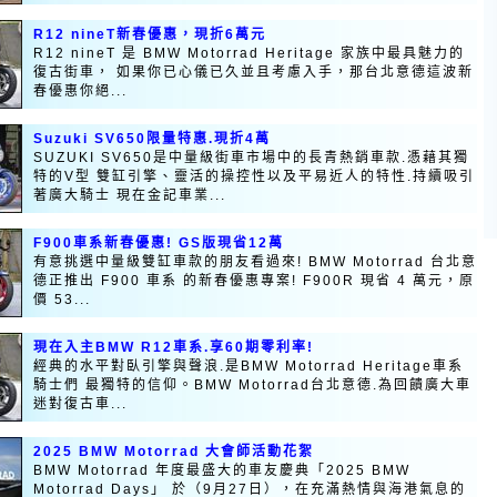
R12 nineT新春優惠，現折6萬元
R12 nineT 是 BMW Motorrad Heritage 家族中最具魅力的
復古街車， 如果你已心儀已久並且考慮入手，那台北意德這波新
春優惠你絕...
Suzuki SV650限量特惠.現折4萬
SUZUKI SV650是中量級街車市場中的長青熱銷車款.憑藉其獨
特的V型 雙缸引擎、靈活的操控性以及平易近人的特性.持續吸引
著廣大騎士 現在金記車業...
F900車系新春優惠! GS版現省12萬
有意挑選中量級雙缸車款的朋友看過來! BMW Motorrad 台北意
德正推出 F900 車系 的新春優惠專案! F900R 現省 4 萬元，原
價 53...
現在入主BMW R12車系.享60期零利率!
經典的水平對臥引擎與聲浪.是BMW Motorrad Heritage車系
騎士們 最獨特的信仰。BMW Motorrad台北意德.為回饋廣大車
迷對復古車...
2025 BMW Motorrad 大會師活動花絮
BMW Motorrad 年度最盛大的車友慶典「2025 BMW
Motorrad Days」 於（9月27日），在充滿熱情與海港氣息的