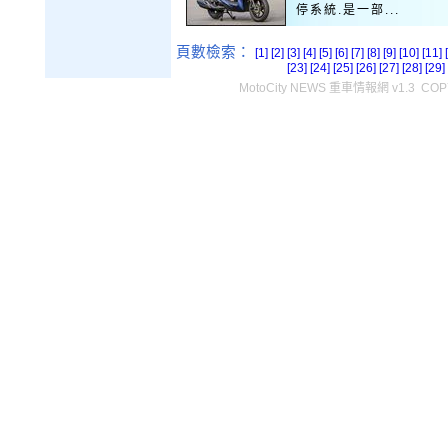
停系統.是一部...
頁數檢索：
[1]
[2]
[3]
[4]
[5]
[6]
[7]
[8]
[9]
[10]
[11]
[23]
[24]
[25]
[26]
[27]
[28]
[29]
MotoCity NEWS 重車情報網 v1.3 COPY