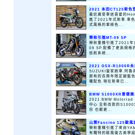
2021 本田CT125新色
最近廣受車迷喜愛的Honda
進了2021年式新車.
式風格的軍綠色...
榮秋引進MT-09 SP
榮秋重機引進了2021年式Y
09 SP.配備了更高規格
巡航系統...
2021 GSX-R1000
SUZUKI當家跑車.阿魯
原有的百周年限定銀藍色
種配色 現在新車已...
BMW S1000XR意德
2021 BMW Motor
中心 全新改款的S100
份 也都更...
山葉Fascino 125歐
榮秋重機引進了來自YAMA
有獨特的歐風復古美學設計