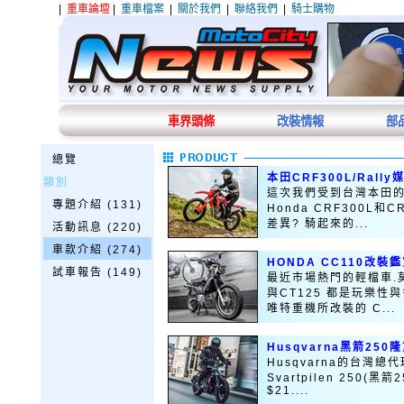
|
重車論壇
|
重車檔案
|
關於我們
|
聯絡我們
|
騎士購物
車界頭條
改裝情報
部
總覽
本田CRF300L/Rall
類別
這次我們受到台灣本田的
專題介紹 (131)
Honda CRF300L和
差異? 騎起來的...
活動訊息 (220)
車款介紹 (274)
HONDA CC110改裝
試車報告 (149)
最近市場熱門的輕檔車.莫過
與CT125 都是玩樂
唯特重機所改裝的 C...
Husqvarna黑箭250
Husqvarna的台灣
Svartpilen 250(
$21....