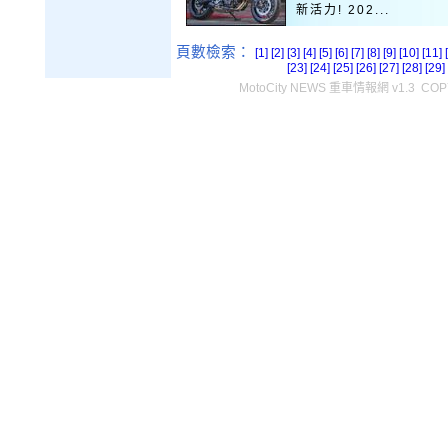
新活力! 202...
頁數檢索：
[1]
[2]
[3]
[4]
[5]
[6]
[7]
[8]
[9]
[10]
[11]
[23]
[24]
[25]
[26]
[27]
[28]
[29]
MotoCity NEWS 重車情報網 v1.3 COPY