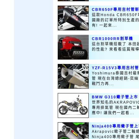
CBR650F專用吉村管新
這款Honda CBR65
國廠的訂單所特別生產的 
有! 一起來...
CBR1000RR割草機
這台割草機搭載了 本田超
的性能? 來看看這篇報
YZF-R15V3專用吉村
Yoshimura泰國吉村最
管 現在台灣總經銷-奕
戰鬥力再...
BMW G310蠍子管上市
世界知名的AKRAPOVI
專用排氣管 現在國內二
應中! 讓我們一起看...
Ninja400專用蠍子管
Akrapovic蠍子管二輪
Ninja400專用蠍子