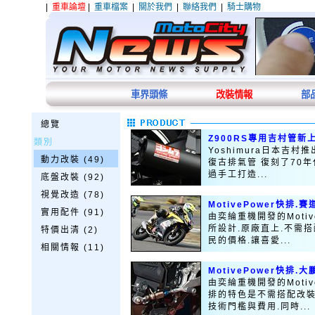
|
重車論壇
|
重車檔案
|
關於我們
|
聯絡我們
|
騎士購物
車界頭條
改裝情報
部
總覽
Z900RS專用吉村管新
類別
Yoshimura日本吉村推出
動力改裝 (49)
復古排氣管 復刻了70
過手工打造...
底盤改裝 (92)
視覺改造 (78)
MotivePower快排.賽
實用配件 (91)
由奕綸重機開發的Motiv
所設計.原廠直上.不需
特價出清 (2)
民的價格.讓喜愛...
相關情報 (11)
MotivePower快排.
由奕綸重機開發的Motiv
排的特色是不需搭配改裝
技術門檻與費用.同時...