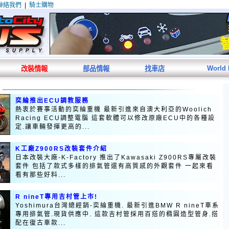
聯絡我們
|
騎士購物
World
改裝情報
部品情報
找車店
奕綸推出ECU調教服務
熱衷於賽事活動的奕綸重機 最新引進來自澳大利亞的Woolich
Racing ECU調整電腦 這套軟體可以修改原廠ECU中的各種設
定.讓車輛發揮更高的...
K工廠Z900RS改裝套件介紹
日本改裝大廠-K-Factory 推出了Kawasaki Z900RS專屬改裝
套件 包括了款式多樣的排氣管還有高質感的外觀套件 一起來看
看有那些好料...
R nineT專用吉村管上市!
Yoshimura台灣總經銷-奕綸重機. 最新引進BMW R nineT車系
專用排氣管.現貨供應中. 這款吉村管採用百搭的橢圓造型管身.搭
配在復古車款...