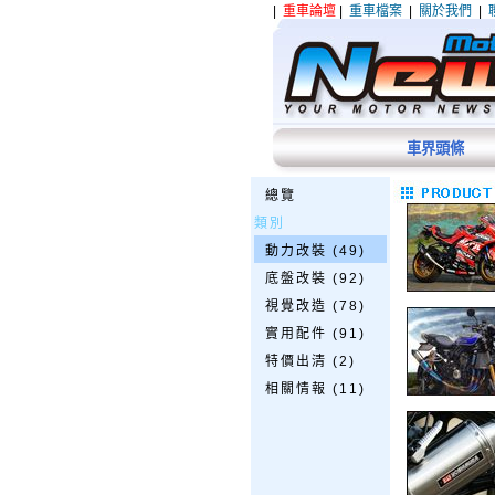
|
重車論壇
|
重車檔案
|
關於我們
|
車界頭條
總覽
類別
動力改裝 (49)
底盤改裝 (92)
視覺改造 (78)
實用配件 (91)
特價出清 (2)
相關情報 (11)