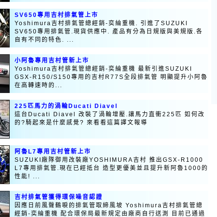
SV650專用吉村排氣管上市
Yoshimura吉村排氣管總經銷-奕綸重機. 引進了SUZUKI
SV650專用排氣管.現貨供應中. 產品有分為日規版與美規版.各
自有不同的特色. ...
小阿魯專用吉村管新上市
Yoshimura吉村排氣管總經銷-奕綸重機 最新引進SUZUKI
GSX-R150/S150專用的吉村R77S全段排氣管 明顯提升小阿魯
在高轉速時的...
225匹馬力的渦輪Ducati Diavel
這台Ducati Diavel 改裝了渦輪增壓.讓馬力直衝225匹 如何改
的?騎起來是什麼感覺? 來看看這篇譯文報導
阿魯L7專用吉村管新上市
SUZUKI廠隊御用改裝廠YOSHIMURA吉村 推出GSX-R1000
L7專用排氣管.現在已經抵台 造型更優美並且提升新阿魯1000的
性能! ...
吉村排氣管獲得環保噪音認證
因應日前風聲鶴唳的排氣管取締風坡 Yoshimura吉村排氣管總
經銷-奕綸重機 配合環保局最新規定由廠商自行送測 目前已通過