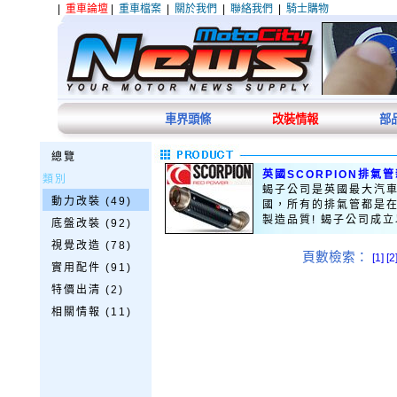
|
重車論壇
|
重車檔案
|
關於我們
|
聯絡我們
|
騎士購物
車界頭條
改裝情報
部
總覽
英國SCORPION排氣
類別
蝎子公司是英國最大汽車
動力改裝 (49)
國，所有的排氣管都是在
製造品質! 蝎子公司成立以
底盤改裝 (92)
視覺改造 (78)
頁數檢索：
[1]
[2
實用配件 (91)
特價出清 (2)
相關情報 (11)